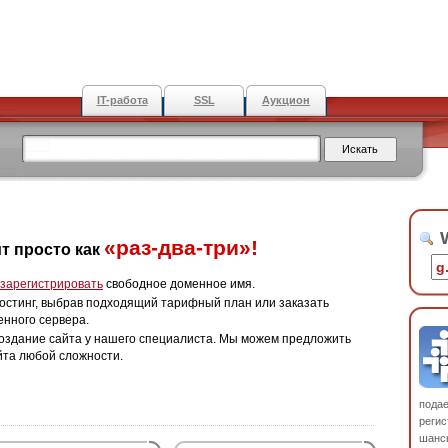
IT-работа
SSL
Аукцион
W
«раз-два-три»!
т просто как
зарегистрировать
свободное доменное имя.
остинг, выбрав подходящий тарифный план или заказать
енного сервера.
оздание сайта у нашего специалиста. Мы можем предложить
йта любой сложности.
пода
регис
шанс