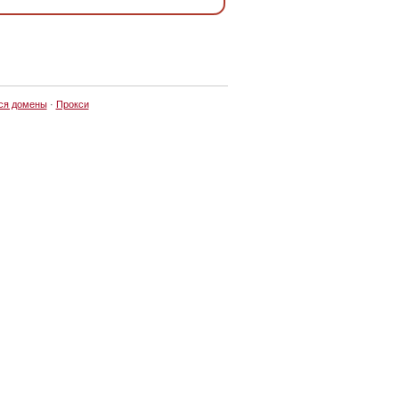
ся домены
·
Прокси