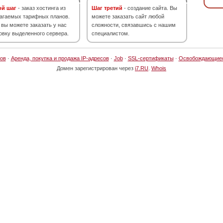
ой шаг
- заказ хостинга из
Шаг третий
- создание сайта. Вы
агаемых тарифных планов.
можете заказать сайт любой
 вы можете заказать у нас
сложности, связавшись с нашим
овку выделенного сервера.
специалистом.
ов
·
Аренда, покупка и продажа IP-адресов
·
Job
·
SSL-сертификаты
·
Освобождающие
Домен зарегистрирован через
i7.RU
.
Whois